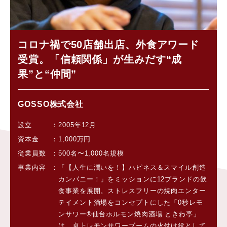
コロナ禍で50店舗出店、外食アワード
受賞。「信頼関係」が生みだす“成
果”と“仲間”
GOSSO株式会社
設立
2005年12月
資本金
1,000万円
従業員数
500名〜1,000名規模
事業内容
「【人生に潤いを！】ハピネス＆スマイル創造
カンパニー！」をミッションに12ブランドの飲
食事業を展開。ストレスフリーの焼肉エンター
テイメント酒場をコンセプトにした「0秒レモ
ンサワー®︎仙台ホルモン焼肉酒場 ときわ亭」
は、卓上レモンサワーブームの火付け役として