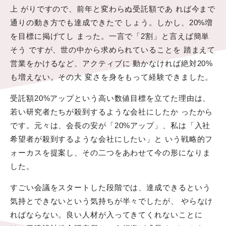
上 がりですので、前年と変わらぬ受託額であ れば今まで
通りの動き方でも達成できたで しょう。しかし、20%増
を目標に掲げてし まった。一言で「2割」と言えば簡単
そう ですが、世の中から求められていることを 踏まえて
営業をかけるなど、アクティブに 動かなければ絶対20%
も増えない。その大 変さを身をもって経験できました。
受託額20%アップという高い数値目標を立てた理由は、
若い研究者たちが殺到するような会社にしたか ったから
です。元々は、会長の安が「20%アップ」、私は「入社
希望者が殺到するような会社にしたい」と いう戦略的フ
ォーカスを提案し、その二つをあわせて今の形になりま
した。
すごい会議をスタートした段階では、達成できるという
気持とできないという気持ちが半々でしたが、 やらなけ
ればならない。良い人材が入ってきてくれないことに