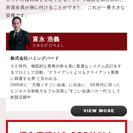
所員全員が身に付けることができた。 これが一番大きな
収穫です。
富永 浩義
とみなが ひろよし
株式会社ハミングバード
ＳＥ時代、徹底的な業務分析を基に最適なシステム設計をす
るプロとして活動。”クライアントよりもクライアント業務
に精通する男”と言われる。
2005年に「天職＝すごい会議」に出会い、SE時代に培った
ビジネス分析能力をフル活用し”すごい会議バカ一代”として
絶賛活躍中
VIEW MORE