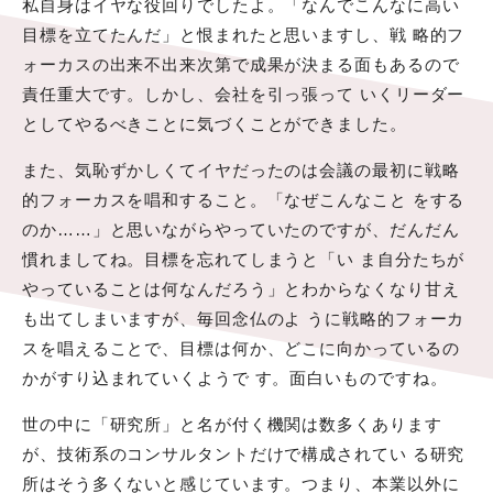
私自身はイヤな役回りでしたよ。「なんでこんなに高い
目標を立てたんだ」と恨まれたと思いますし、戦 略的フ
ォーカスの出来不出来次第で成果が決まる面もあるので
責任重大です。しかし、会社を引っ張って いくリーダー
としてやるべきことに気づくことができました。
また、気恥ずかしくてイヤだったのは会議の最初に戦略
的フォーカスを唱和すること。「なぜこんなこと をする
のか……」と思いながらやっていたのですが、だんだん
慣れましてね。目標を忘れてしまうと「い ま自分たちが
やっていることは何なんだろう」とわからなくなり甘え
も出てしまいますが、毎回念仏のよ うに戦略的フォーカ
スを唱えることで、目標は何か、どこに向かっているの
かがすり込まれていくようで す。面白いものですね。
世の中に「研究所」と名が付く機関は数多くあります
が、技術系のコンサルタントだけで構成されてい る研究
所はそう多くないと感じています。つまり、本業以外に