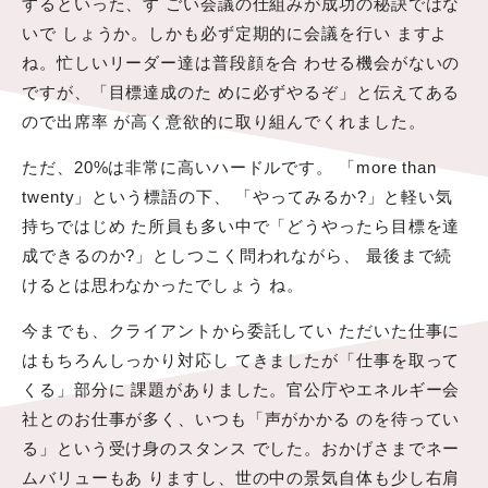
するといった、す ごい会議の仕組みが成功の秘訣ではな
いで しょうか。しかも必ず定期的に会議を行い ますよ
ね。忙しいリーダー達は普段顔を合 わせる機会がないの
ですが、「目標達成のた めに必ずやるぞ」と伝えてある
ので出席率 が高く意欲的に取り組んでくれました。
ただ、20%は非常に高いハードルです。 「more than
twenty」という標語の下、 「やってみるか?」と軽い気
持ちではじめ た所員も多い中で「どうやったら目標を達
成できるのか?」としつこく問われながら、 最後まで続
けるとは思わなかったでしょう ね。
今までも、クライアントから委託してい ただいた仕事に
はもちろんしっかり対応し てきましたが「仕事を取って
くる」部分に 課題がありました。官公庁やエネルギー会
社とのお仕事が多く、いつも「声がかかる のを待ってい
る」という受け身のスタンス でした。おかげさまでネー
ムバリューもあ りますし、世の中の景気自体も少し右肩