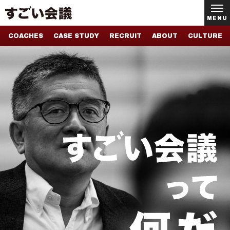
MENU
COACHES
CASE STUDY
RECRUIT
ABOUT
CULTURE