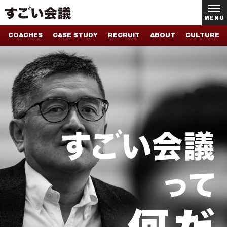
MENU
COACHES
CASE STUDY
RECRUIT
ABOUT
CULTURE