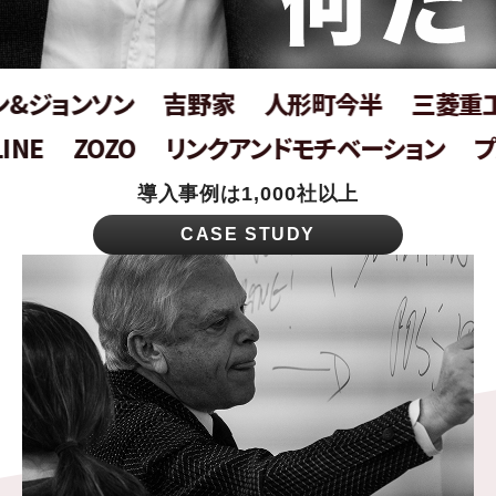
&ジョンソン
吉野家
人形町今半
三菱重工
NE
ZOZO
リンクアンドモチベーション
プ
導入事例は1,000社以上
CASE STUDY