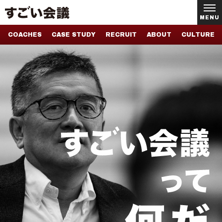
MENU
COACHES
CASE STUDY
RECRUIT
ABOUT
CULTURE