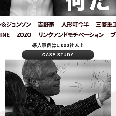
&ジョンソン
吉野家
人形町今半
三菱重工
NE
ZOZO
リンクアンドモチベーション
プ
導入事例は1,000社以上
CASE STUDY