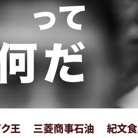
三菱商事石油
紀文食品
タ