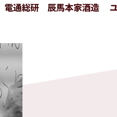
総研
辰馬本家酒造
ユーグレ