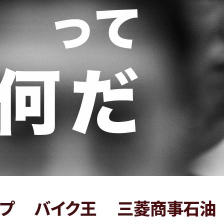
イク王
三菱商事石油
紀文