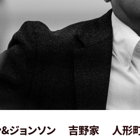
ソン
吉野家
人形町今半