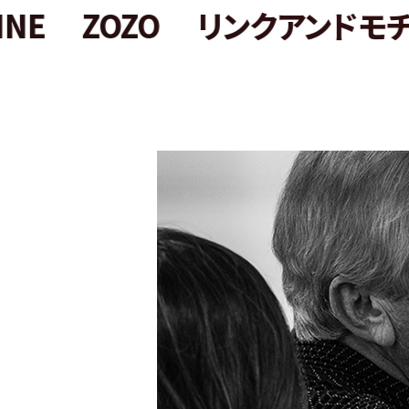
OZO
リンクアンドモチベーシ