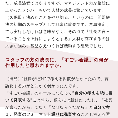
た。成長過程ではありますが、マネジメント力が格段に
上がったメンバーもいて人材の成長に驚いています。
（久保田）決めたことをやり切る、というのは、問題解
決の初期のステップとして非常に重要です。意思決定し
ても実行しなければ意味がなく、その点で『社長の言っ
ていることを正解にしようとする』人材が存在するのは
大きな強み。基盤さえつくれば機動する組織でした。
スタッフの方の成長に、「すごい会議」の何が
作用したと思われますか。
（田島）“社長が絶対”で考える習慣がなかったので、言
語化する力がとにかく弱かったんです。
「すごい会議」のルールにならって
“自分の考えを紙に書
いて発表する”
ことすら、僕らには新鮮だったし、「社長
が言ったから」でなく「なぜなら〜だから」と
自分で考
え、発言のフォーマット通りに発言する
ことも考える習