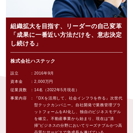
組織拡大を目指す、リーダーの自己変革
「成果に一番近い方法だけを、意志決定
し続ける」
株式会社ハステック
設立
2016年9月
資本金
2,000万円
従業員数
14名（2022年5月現在）
事業内容
『DXを活用して、社会インフラを作る』次世代
型テックカンパニー。自社開発で業務管理プラ
ットフォームをAI化し、独自のビジネスモデル
を確立。不動産事業から始まり、現在は“清
掃”ビジネスの分野においてリーズナブルかつ高
品質なサービスで急成長を遂げている