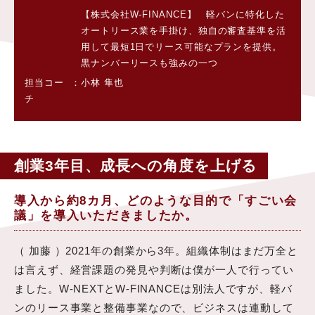
【株式会社W-FINANCE】 軽バンに特化した
オートリース業を手掛け、独自の審査基準を活
用して最短1日でリース可能なプランを提供。
黒ナンバーリースも強みの一つ
担当コー
小林 隼也
チ
創業3年目、成長への角度を上げる
導入から約8カ月、どのような目的で「すごい会
議」を導入いただきましたか。
（ 加藤 ）2021年の創業から3年。組織体制はまだ万全と
は言えず、経営課題の発見や判断は僕が一人で行ってい
ました。W-NEXTとW-FINANCEは別法人ですが、軽バ
ンのリース事業と整備事業なので、ビジネスは連動して