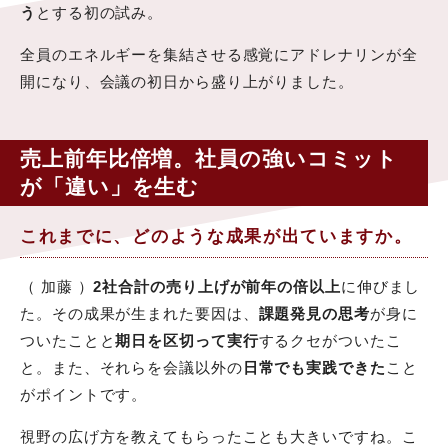
う
とする初の試み。
全員のエネルギーを集結させる感覚にアドレナリンが全
開になり、会議の初日から盛り上がりました。
売上前年比倍増。社員の強いコミット
が「違い」を生む
これまでに、どのような成果が出ていますか。
（ 加藤 ）
2社合計の売り上げが前年の倍以上
に伸びまし
た。その成果が生まれた要因は、
課題発見の思考
が身に
ついたことと
期日を区切って実行
するクセがついたこ
と。また、それらを会議以外の
日常でも実践できた
こと
がポイントです。
視野の広げ方を教えてもらったことも大きいですね。こ