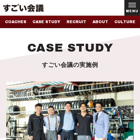
MENU
COACHES
CASE STUDY
RECRUIT
ABOUT
CULTURE
CASE STUDY
すごい会議の実施例