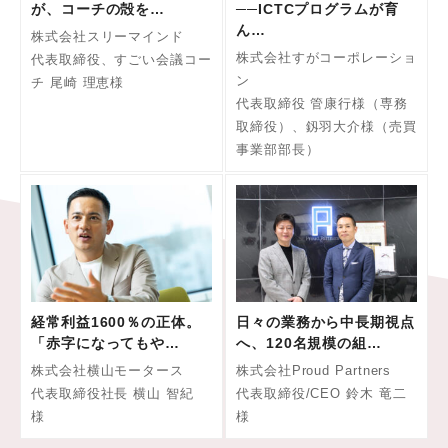
が、コーチの殻を…
──ICTCプログラムが育
ん…
株式会社スリーマインド
株式会社すがコーポレーショ
代表取締役、すごい会議コー
ン
チ 尾崎 理恵様
代表取締役 管康行様（専務
取締役）、釼羽大介様（売買
事業部部長）
経常利益1600％の正体。
日々の業務から中長期視点
「赤字になってもや…
へ、120名規模の組…
株式会社横山モータース
株式会社Proud Partners
代表取締役社長 横山 智紀
代表取締役/CEO 鈴木 竜二
様
様