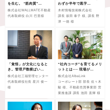
を生む。 “筋肉質”…
わずか半年で黒字…
株式会社WALLMATE不動産
木村情報技術株式会社
代表取締役 白川 巴里様
課長 坂田 泰子 様, 課長 野
津 一徳 様
「覚悟」が文化になると
“社内コーチ”を育てるメリ
き。管理戸数横ばい…
ットとは── 現場が…
株式会社三福管理センター
株式会社AlbaLink
代表取締役社長 星川 俊一
コーポレート部 部長 佐々木
様
駿 様、不動産売買事業部 営
業推進課 課長 池田 直輝 様