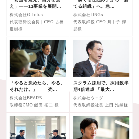
え」――11事業を展開…
てる組織」へ。急…
株式会社G-Lotus
株式会社LINGs
代表取締役会長｜CEO 古橋
代表取締役 CEO 川中子 輝
慶樹様
昴様
「やると決めたら、やる。
スクラム採用で、採用数半
それだけ。」 ——売…
期4倍達成 「最大…
株式会社BEARS
株式会社ウエダ
取締役CMO 飯田 拓二 様
代表取締役社長 上田 浩嗣様