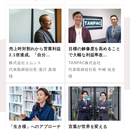
売上昨対割れから営業利益
目標の解像度を高めること
2.1倍達成。「自分…
で大幅な利益率改…
株式会社エムシス
TANPAC株式会社
代表取締役社長 瀧川 真雄
代表取締役社長 中崎 祐史
様
様
「生き様」へのアプローチ
言葉が世界を変える