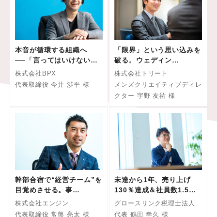
本音が循環する組織へ
「限界」という思い込みを
──「言ってはいけない…
破る。ウェディン…
株式会社BPX
株式会社トリート
代表取締役 今井 渉平 様
メンズクリエイティブディレ
クター 宇野 友祐 様
幹部合宿で“経営チーム”を
未達から1年、売り上げ
目覚めさせる。事…
130％達成＆社員数1.5…
株式会社エンジン
グロースリンク税理士法人
代表取締役 常盤 亮太 様
代表 鶴田 幸久 様