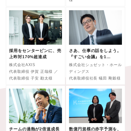
採用をセンターピンに、売
さあ、仕事の話をしよう。
上昨対170%超達成
『すごい会議』を1…
株式会社AXIS
株式会社シュゼット・ホール
代表取締役 伊賀 正哉様 ／
ディングス
代表取締役 子安 勘太様
代表取締役社長 蟻田 剛穀様
チームの過熱が2倍速成長
数億円規模の赤字予測を、