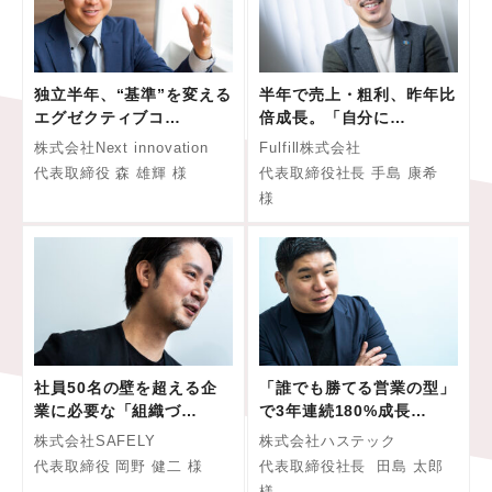
独立半年、“基準”を変える
半年で売上・粗利、昨年比
エグゼクティブコ…
倍成長。「自分に…
株式会社Next innovation
Fulfill株式会社
代表取締役 森 雄輝 様
代表取締役社長 手島 康希
様
社員50名の壁を超える企
「誰でも勝てる営業の型」
業に必要な「組織づ…
で3年連続180%成長…
株式会社SAFELY
株式会社ハステック
代表取締役 岡野 健二 様
代表取締役社長 田島 太郎
様