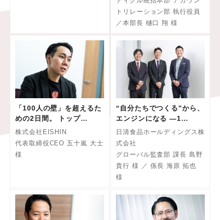
ディクル統括本部 アカウン
トリレーション部 執行役員
／本部長 樋口 翔 様
「100人の壁」を超えるた
“自分たちでつくる”から、
めの2日間。 トップ…
エンジンになる —1…
株式会社EISHIN
日清食品ホールディングス株
代表取締役CEO 五十嵐 大士
式会社
様
グローバル監査部 課長 島野
貴行 様 ／ 係長 海原 拓也
様