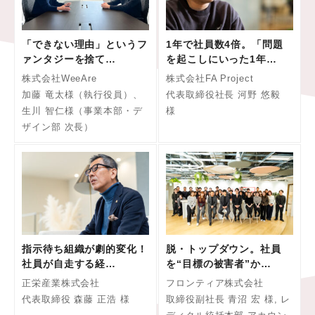
「できない理由」というフ
1年で社員数4倍。「問題
ァンタジーを捨て…
を起こしにいった1年…
株式会社WeeAre
株式会社FA Project
加藤 竜太様（執行役員）、
代表取締役社長 河野 悠毅
生川 智仁様（事業本部・デ
様
ザイン部 次長）
指示待ち組織が劇的変化！
脱・トップダウン。社員
社員が自走する経…
を“目標の被害者”か…
正栄産業株式会社
フロンティア株式会社
代表取締役 森藤 正浩 様
取締役副社長 青沼 宏 様, レ